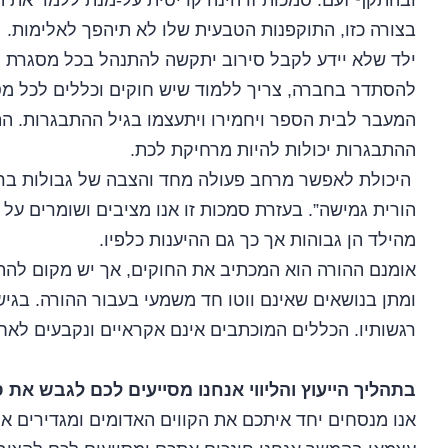
ובהתקף זעם. סמכות זו הינה קריטית על-מנת ללמד את הי
בצורה כזו, התוקפנות הטבעית שלו לא תיהפך לאלימות.
ילד שלא יידע לקבל סירוב יתקשה להתנהל בכל מסגרת חב
להסתדר בחברה, צריך ללמוד שיש חוקים וכללים לכל מסג
המעבר לבית הספר ויחמירו ויתעצמו בגיל ההתבגרות. הת
ההתבגרות יכולות להיות מרחיקת לכת.
היכולת לאפשר מרחב פעולה מחד והצבה של גבולות ברור
הורית גמישה”. בעזרת סמכות זו אנו מציבים ושומרים על 
מהילד הן גבוהות אך כך גם ההיענות כלפיו.
אומנם ההורה הוא המכתיב את החוקים, אך יש מקום להת
ומתן בנושאים שאינם ווטו חד משמעי בעבור ההורה. בגישת
רגשותיו. הכללים המוכתבים אינם אקראיים ונקבעים לא
בתהליך הייעוץ והליווי אנחנו מסייעים לכם לגבש את 
אנו מנסחים יחד איתכם את הקווים האדומים ומגדירים א