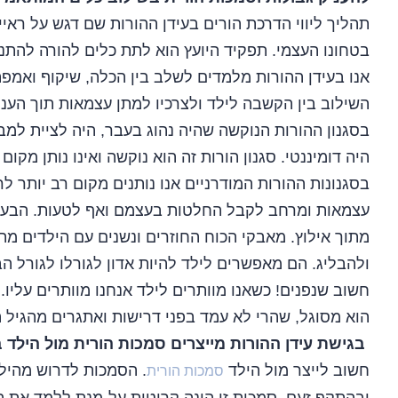
תהליך ליווי הדרכת הורים בעידן ההורות שם דגש על רא
בטחונו העצמי. תפקיד היועץ הוא לתת כלים להורה להתנ
אנו בעידן ההורות מלמדים לשלב בין הכלה, שיקוף ואמפתי
השילוב בין הקשבה לילד ולצרכיו למתן עצמאות תוך הענקת
בסגנון ההורות הנוקשה שהיה נהוג בעבר, היה לציית למב
היה דומיננטי. סגנון הורות זה הוא נוקשה ואינו נותן מקום 
בסגנונות ההורות המודרניים אנו נותנים מקום רב יותר ל
עצמאות ומרחב לקבל החלטות בעצמם ואף לטעות. הבעיה
מתוך אילוץ. מאבקי הכוח החוזרים ונשנים עם הילדים מת
ולהבליג. הם מאפשרים לילד להיות אדון לגורלו לגורל הבי
חשוב שנפנים! כשאנו מוותרים לילד אנחנו מוותרים עליו.
הוא מסוגל, שהרי לא עמד בפני דרישות ואתגרים מהגיל הר
בגישת עידן ההורות מייצרים סמכות הורית מול הילד 
חשוב לייצר מול הילד
. הסמכות לדרוש מהילד,
סמכות הורית