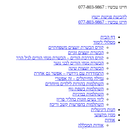
חייגו עכשיו : 077-803-9867
לקביעת פגישת ייעוץ
חייגו עכשיו : 077-803-9867
דף הבית
מסלולי לימוד
קורס הכשרת יועצים משפחתיים
הכשרת יועצים זוגיים
קורס הדרכת הורים – הכשרת מנחי הורים לגיל הרך
הכשרת מנחי הורים לבני נוער
הכשרת יועצות שינה
התמודדות עם גירושין – אפשר גם אחרת
גמילה מחיתולים – זה אפשרי
השתלמות בהורות לילדים מיוחדים
השתלמות בשפת גוף
השתלמות במיניות
ליווי נשים וזוגות בהליך פריון
השתלמות בהפרעות קשב וריכוז
חנות דיגיטלית
מגזין מקצועי
אודות
אודות המכללה