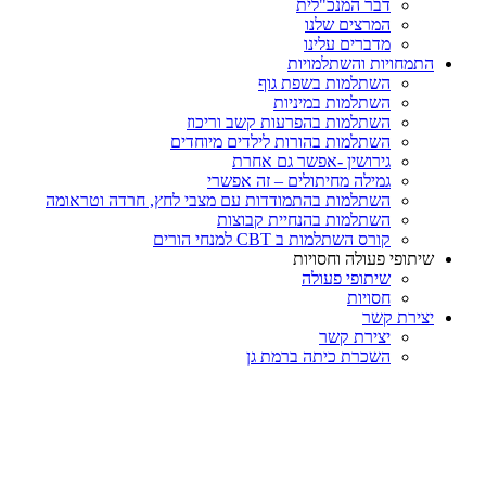
דבר המנכ"לית
המרצים שלנו
מדברים עלינו
התמחויות והשתלמויות
השתלמות בשפת גוף
השתלמות במיניות
השתלמות בהפרעות קשב וריכוז
השתלמות בהורות לילדים מיוחדים
גירושין -אפשר גם אחרת
גמילה מחיתולים – זה אפשרי
השתלמות בהתמודדות עם מצבי לחץ, חרדה וטראומה
השתלמות בהנחיית קבוצות
קורס השתלמות ב CBT למנחי הורים
שיתופי פעולה וחסויות
שיתופי פעולה
חסויות
יצירת קשר
יצירת קשר
השכרת כיתה ברמת גן