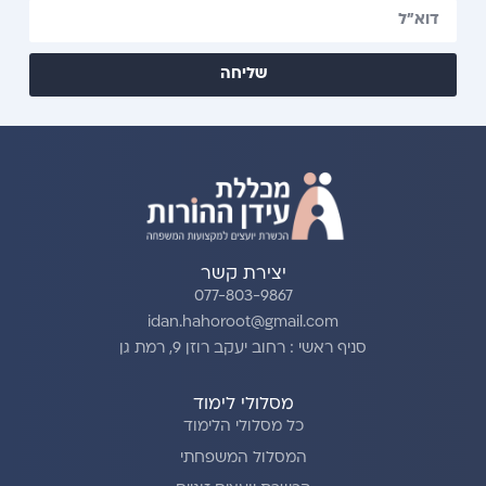
שליחה
יצירת קשר
077-803-9867
idan.hahoroot@gmail.com
סניף ראשי : רחוב יעקב רוזן 9, רמת גן
מסלולי לימוד
כל מסלולי הלימוד
המסלול המשפחתי